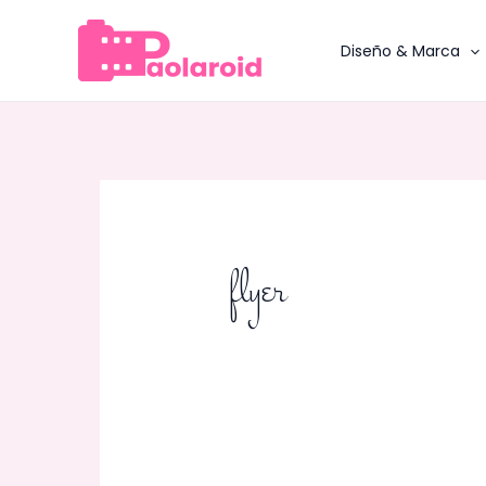
Ir
al
Diseño & Marca
contenido
flyer