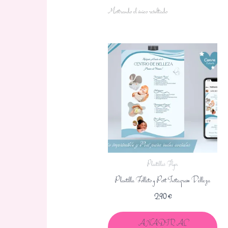
Mostrando el único resultado
Plantillas Flyer
Plantilla Folleto y Post Instagram Belleza
2,90
€
AÑADIR AL